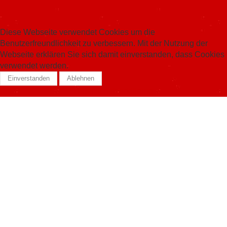
Diese Webseite verwendet Cookies um die
Benutzerfreundlichkeit zu verbessern. Mit der Nutzung der
Webseite erklären Sie sich damit einverstanden, dass Cookies
verwendet werden.
Einverstanden
Ablehnen
Datenschutzerklärung
Skiservice Forrer Sàrl
Chemin de la Voie Ferrée 3
1580 Avenches
Telefon:
026 675 55 12
E-Mail:
info@skiserviceforrer.ch