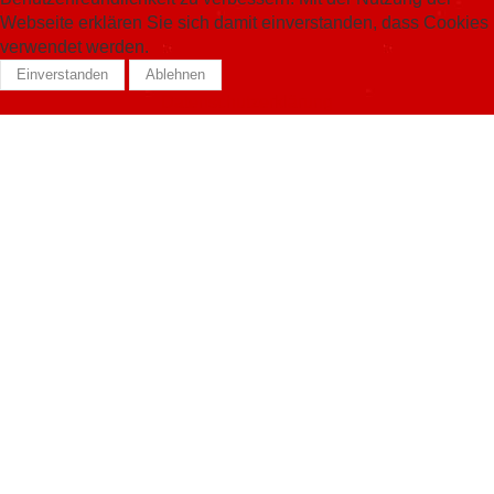
Webseite erklären Sie sich damit einverstanden, dass Cookies
verwendet werden.
Einverstanden
Ablehnen
Datenschutzerklärung
Skiservice Forrer Sàrl
Chemin de la Voie Ferrée 3
1580 Avenches
Telefon:
026 675 55 12
E-Mail:
info@skiserviceforrer.ch
Öffnungszeiten